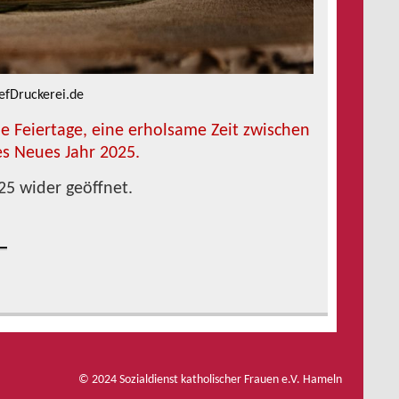
efDruckerei.de
 Feiertage, eine erholsame Zeit zwischen
es Neues Jahr 2025.
25 wider geöffnet.
© 2024 Sozialdienst katholischer Frauen e.V. Hameln