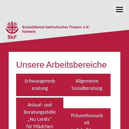
Skip
SkF e.V. Hameln
to
content
Unsere Arbeitsbereiche
Schwangerenb
Allgemeine
eratung
Sozialberatung
Anlauf- und
Beratungsstelle
Präventionsarb
„No Limits“
eit
für Mädchen